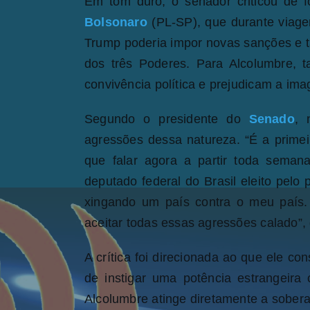
Em tom duro, o senador criticou de 
Bolsonaro
(PL-SP), que durante viag
Trump poderia impor novas sanções e tar
dos três Poderes. Para Alcolumbre, t
convivência política e prejudicam a ima
Segundo o presidente do
Senado
, 
agressões dessa natureza. “É a primei
que falar agora a partir toda sema
deputado federal do Brasil eleito pelo
xingando um país contra o meu país.
aceitar todas essas agressões calado”, 
A crítica foi direcionada ao que ele c
de instigar uma potência estrangeira 
Alcolumbre atinge diretamente a sobera