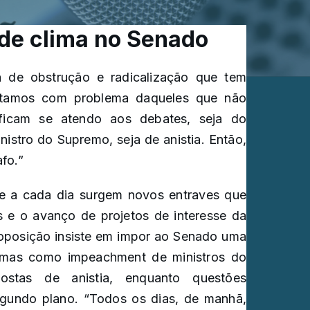
de clima no Senado
ma de obstrução e radicalização que tem
stamos com problema daqueles que não
 ficam se atendo aos debates, seja do
nistro do Supremo, seja de anistia. Então,
fo.”
ue a cada dia surgem novos entraves que
s e o avanço de projetos de interesse da
 oposição insiste em impor ao Senado uma
emas como impeachment de ministros do
ostas de anistia, enquanto questões
segundo plano. “Todos os dias, de manhã,