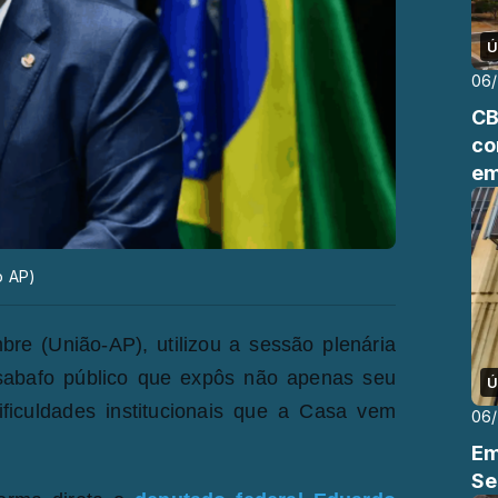
Ú
06
CB
co
em
o AP)
re (União-AP), utilizou a sessão plenária
esabafo público que expôs não apenas seu
Ú
iculdades institucionais que a Casa vem
06
Em
Se