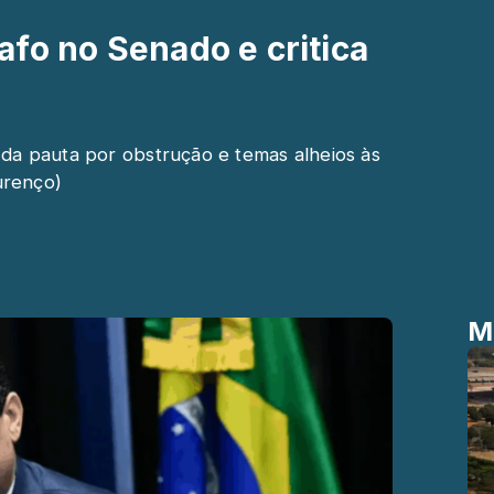
fo no Senado e critica
 da pauta por obstrução e temas alheios às
urenço)
M