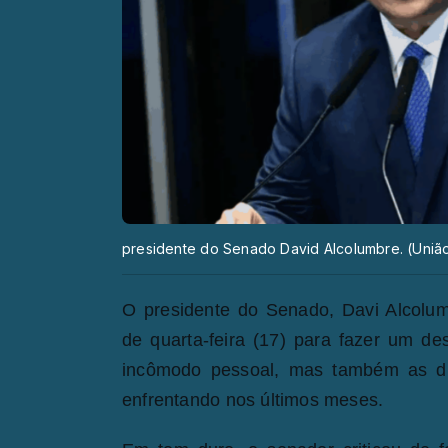
presidente do Senado David Alcolumbre. (Uniã
O presidente do Senado, Davi Alcolumb
de quarta-feira (17) para fazer um d
incômodo pessoal, mas também as dif
enfrentando nos últimos meses.