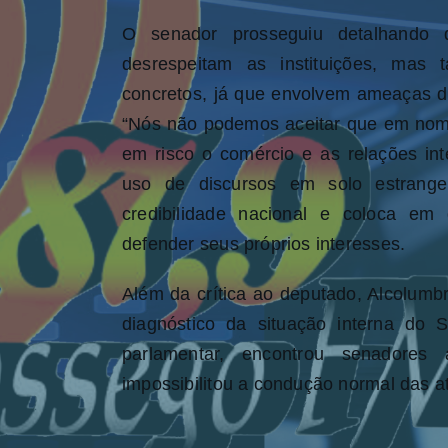
O senador prosseguiu detalhando
desrespeitam as instituições, mas
concretos, já que envolvem ameaças de 
“Nós não podemos aceitar que em nome 
em risco o comércio e as relações inte
uso de discursos em solo estrange
credibilidade nacional e coloca e
defender seus próprios interesses.
Além da crítica ao deputado, Alcolumb
diagnóstico da situação interna do 
parlamentar, encontrou senadores
impossibilitou a condução normal das at