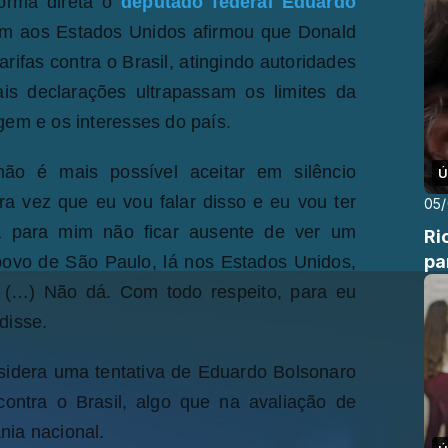
forma direta o
deputado federal Eduardo
em aos Estados Unidos afirmou que Donald
ifas contra o Brasil, atingindo autoridades
ais declarações ultrapassam os limites da
gem e os interesses do país.
não é mais possível aceitar em silêncio
Ú
ra vez que eu vou falar disso e eu vou ter
05
na para mim não ficar ausente de ver um
Ri
pa
 povo de São Paulo, lá nos Estados Unidos,
 (…) Não dá. Com todo respeito, para eu
disse.
onsidera uma tentativa de Eduardo Bolsonaro
contra o Brasil, algo que na avaliação de
nia nacional.